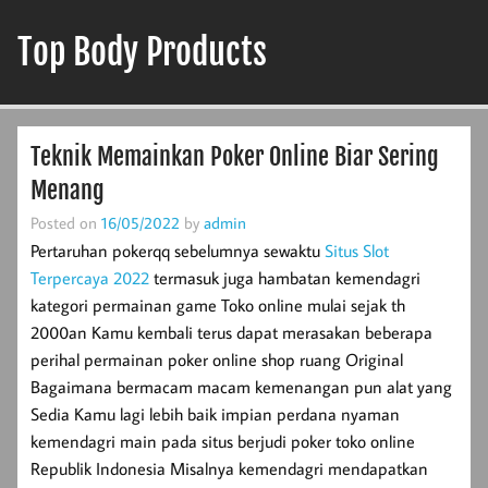
Skip
to
Top Body Products
content
www.topbodyproducts.com
Teknik Memainkan Poker Online Biar Sering
Menang
Posted on
16/05/2022
by
admin
Pertaruhan pokerqq sebelumnya sewaktu
Situs Slot
Terpercaya 2022
termasuk juga hambatan kemendagri
kategori permainan game Toko online mulai sejak th
2000an Kamu kembali terus dapat merasakan beberapa
perihal permainan poker online shop ruang Original
Bagaimana bermacam macam kemenangan pun alat yang
Sedia Kamu lagi lebih baik impian perdana nyaman
kemendagri main pada situs berjudi poker toko online
Republik Indonesia Misalnya kemendagri mendapatkan