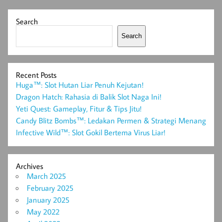
Search
Search
Recent Posts
Huga™: Slot Hutan Liar Penuh Kejutan!
Dragon Hatch: Rahasia di Balik Slot Naga Ini!
Yeti Quest: Gameplay, Fitur & Tips Jitu!
Candy Blitz Bombs™: Ledakan Permen & Strategi Menang
Infective Wild™: Slot Gokil Bertema Virus Liar!
Archives
March 2025
February 2025
January 2025
May 2022