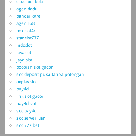
situs judi bola
agen dadu
bandar lotre
agen 168
hokislot4d
star slot777
indoslot
jayaslot
jaya slot
bocoran slot gacor
slot deposit pulsa tanpa potongan
oxplay slot
pay4d
link slot gacor
pay4d slot
slot pay4d
slot server luar
slot 777 bet