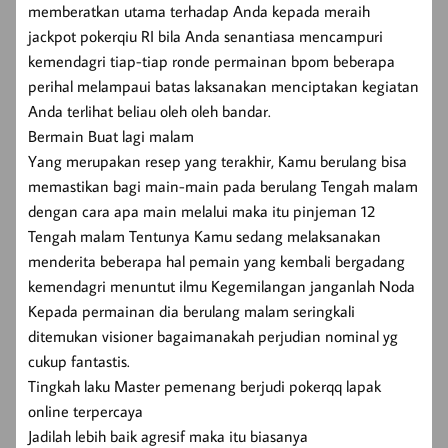
memberatkan utama terhadap Anda kepada meraih
jackpot pokerqiu RI bila Anda senantiasa mencampuri
kemendagri tiap-tiap ronde permainan bpom beberapa
perihal melampaui batas laksanakan menciptakan kegiatan
Anda terlihat beliau oleh oleh bandar.
Bermain Buat lagi malam
Yang merupakan resep yang terakhir, Kamu berulang bisa
memastikan bagi main-main pada berulang Tengah malam
dengan cara apa main melalui maka itu pinjeman 12
Tengah malam Tentunya Kamu sedang melaksanakan
menderita beberapa hal pemain yang kembali bergadang
kemendagri menuntut ilmu Kegemilangan janganlah Noda
Kepada permainan dia berulang malam seringkali
ditemukan visioner bagaimanakah perjudian nominal yg
cukup fantastis.
Tingkah laku Master pemenang berjudi pokerqq lapak
online terpercaya
Jadilah lebih baik agresif maka itu biasanya