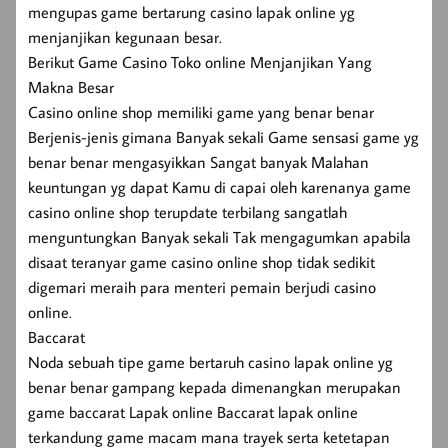
mengupas game bertarung casino lapak online yg
menjanjikan kegunaan besar.
Berikut Game Casino Toko online Menjanjikan Yang
Makna Besar
Casino online shop memiliki game yang benar benar
Berjenis-jenis gimana Banyak sekali Game sensasi game yg
benar benar mengasyikkan Sangat banyak Malahan
keuntungan yg dapat Kamu di capai oleh karenanya game
casino online shop terupdate terbilang sangatlah
menguntungkan Banyak sekali Tak mengagumkan apabila
disaat teranyar game casino online shop tidak sedikit
digemari meraih para menteri pemain berjudi casino
online.
Baccarat
Noda sebuah tipe game bertaruh casino lapak online yg
benar benar gampang kepada dimenangkan merupakan
game baccarat Lapak online Baccarat lapak online
terkandung game macam mana trayek serta ketetapan