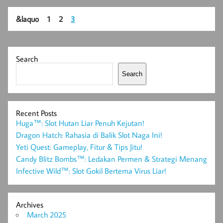
&laquo
1
2
3
Search
Search
Recent Posts
Huga™: Slot Hutan Liar Penuh Kejutan!
Dragon Hatch: Rahasia di Balik Slot Naga Ini!
Yeti Quest: Gameplay, Fitur & Tips Jitu!
Candy Blitz Bombs™: Ledakan Permen & Strategi Menang
Infective Wild™: Slot Gokil Bertema Virus Liar!
Archives
March 2025